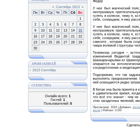
Фёдор
«
Сентябрь 2013
»
У нее был магический пояс,
неотразимую притягательну
Пн
Вт
Ср
Чт
Пт
Сб
Вс
гулять в коляске, чему я, к
1
себе, созерцаем, я ему расск
2
3
4
5
6
7
8
У нее был магический пояс,
9
10
11
12
13
14
15
неотразимую притягательну
гулять в коляске, чему я, к
16
17
18
19
20
21
22
себе, созерцаем, я ему расс
самхите , которая была соз
23
24
25
26
27
28
29
чакра волевой структуры чел
30
Телевизор сегодня – источ
измененной Ведантой тра
Шанкарачарьями из Шрингери 
опирается на онтологическ
АРХИВ ЗАПИСЕЙ
сосредоточение и медитация.
2013 Сентябрь
Подозреваю, что так задум
выполнять предназначение. 
ней освещаются редко затраг
СТАТИСТИКА
В Китае она была принята в
в удивительное время, когд
Онлайн всего:
1
что всё это значит - тем н
Гостей:
1
этих загадочных явлений, им
Пользователей:
0
Просмотров
: 1024 |
Добавил
:
shch
воске
|
Рейтинг
:
0.0
/
0
Сделат