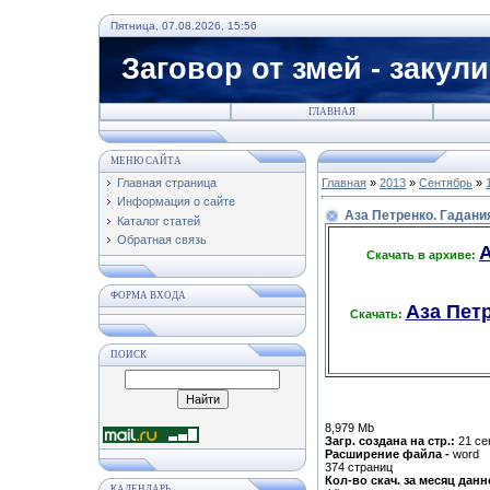
Пятница, 07.08.2026, 15:56
Заговор от змей - закул
ГЛАВНАЯ
МЕНЮ САЙТА
Главная страница
Главная
»
2013
»
Сентябрь
»
Информация о сайте
Аза Петренко. Гадания
Каталог статей
Обратная связь
А
Скачать в архиве:
ФОРМА ВХОДА
Аза Петр
Скачать:
ПОИСК
8,979 Mb
Загр. создана на стр.:
21 се
Расширение файла -
word
374 страниц
Кол-во скач. за месяц данн
КАЛЕНДАРЬ